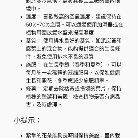
對於寒冷氣候，需將其移至溫暖的室內環
境中。
濕度： 喜歡較高的空氣濕度，建議保持在
50%-70%之間。可以通過使用加濕器或在
植物周圍放置水盤來提高濕度。
基質： 使用排水良好的基質，如泥炭苔和
腐葉土的混合物，能夠提供適合的生長條
件。避免使用排水不良的基質。
施肥： 在生長季節（春季和夏季），可以
每月施一次稀釋的液態肥料，以促進健康
生長和開花。冬季應減少施肥頻率。
修剪： 定期去除枯黃或損壞的葉片，保持
植株的整潔和美觀。檢查植物是否有病蟲
害，及時處理。
小提示：
紫掌的花朵能夠長時間保持美麗，室內栽