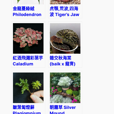
金龍蔓綠絨
虎顎,荒波,四海
Philodendron
波 Tiger’s Jaw
Golden
(Faucaria
Dragon
Tigrina)
紅酒飛濺彩葉芋
雜交秋海棠
Caladium
(baik x 龍冑)
‘splash of
Begonia sp.
wine’
(baik x
(Caladium
dracopelta)
bicolor)
皺葉匐燈蘚
朝霧草 Silver
Plagiomnium
Mound