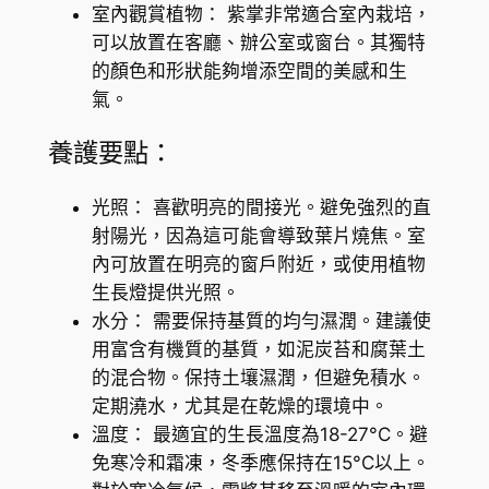
室內觀賞植物： 紫掌非常適合室內栽培，
可以放置在客廳、辦公室或窗台。其獨特
的顏色和形狀能夠增添空間的美感和生
氣。
養護要點：
光照： 喜歡明亮的間接光。避免強烈的直
射陽光，因為這可能會導致葉片燒焦。室
內可放置在明亮的窗戶附近，或使用植物
生長燈提供光照。
水分： 需要保持基質的均勻濕潤。建議使
用富含有機質的基質，如泥炭苔和腐葉土
的混合物。保持土壤濕潤，但避免積水。
定期澆水，尤其是在乾燥的環境中。
溫度： 最適宜的生長溫度為18-27°C。避
免寒冷和霜凍，冬季應保持在15°C以上。