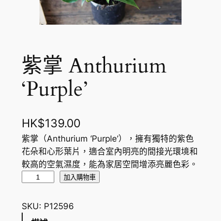
紫掌 Anthurium
‘Purple’
HK$
139.00
紫掌（Anthurium ‘Purple’），擁有獨特的紫色
花朵和心形葉片，適合室內明亮的間接光環境和
較高的空氣濕度，能為家居空間增添亮麗色彩。
紫
加入購物車
掌
A
SKU:
P12596
n