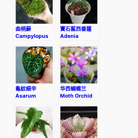
曲柄蘚
寶石藍西番蓮
Campylopus
Adenia
sp.
perrier
龜紋細辛
华西蝴蝶兰
Asarum
Moth Orchid
“moire”
(Phalaenopsis
(Asarum sp.)
wilsonii)