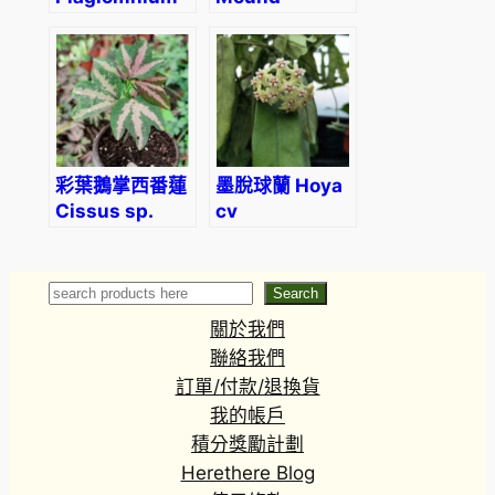
arbusculum
(Artemisia
schmidtiana Maxim.)
彩葉鵝掌西番蓮
墨脫球蘭 Hoya
Cissus sp.
cv
‘Tri-colored
Passion Vine’
Search
Search
關於我們
聯絡我們
訂單/付款/退換貨
我的帳戶
積分獎勵計劃
Herethere Blog