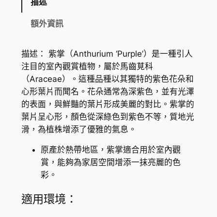
描述
t
h
額外資訊
u
r
描述： 紫掌（Anthurium ‘Purple’）是一種引人
i
注目的室內觀賞植物，屬於馬齒莧科
u
（Araceae）。這種品種以其獨特的紫色花朵和
m
心形葉片而聞名。花朵通常為深紫色，並有光澤
'
的表面，與鮮豔的葉片形成美麗的對比。紫掌的
P
葉片呈心形，顏色從深綠色到紫色不等，質地光
u
滑，為植株增添了優雅的氣息。
r
p
原產於熱帶地區，紫掌適合用於室內觀
l
賞，能夠為家居空間增添一抹亮麗的色
e
彩。
'
數
適用環境：
量