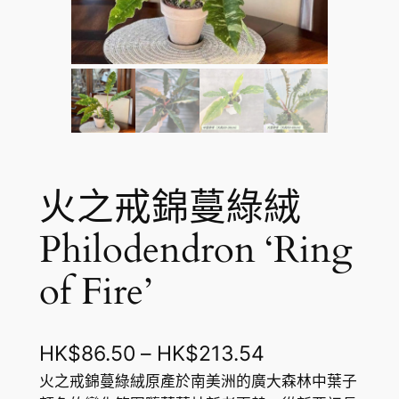
火之戒錦蔓綠絨
Philodendron ‘Ring
of Fire’
價
HK$
86.50
–
HK$
213.54
格
火之戒錦蔓綠絨原產於南美洲的廣大森林中葉子