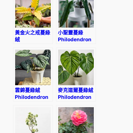
F
i
r
e
'
黃金火之戒蔓綠
小聖靈蔓綠
數
絨
Philodendron
Philodendron
atabapoense
量
‘Golden
Crocodile’
雲錦蔓綠絨
麥克道爾蔓綠絨
Philodendron
Philodendron
mamei
McDowell