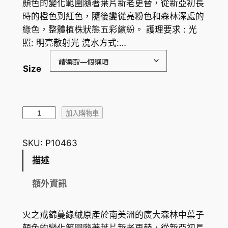
顏色的變化範圍隨著葉片新老更替，從新亞初長
範
時的橙色到紅色，隨後變從亮粉色和森林深處的
圍
綠色，整體植株狀態五彩繽紛。 護理要求 : 光
照: 明亮散射光 澆水方式:…
：
H
Size
K
$
火
8
加入購物車
之
6
戒
SKU:
P10463
.
錦
描述
蔓
5
綠
額外資訊
0
絨
到
P
火之戒錦蔓綠絨原產於南美洲的廣大森林中葉子
h
H
顏色的變化範圍隨著葉片新老更替，從新亞初長