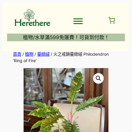
跳
至
主
要
內
植物/水草滿599免運費！可貨到付款！
容
首頁
/
植物
/
蔓綠絨
/ 火之戒錦蔓綠絨 Philodendron
‘Ring of Fire’