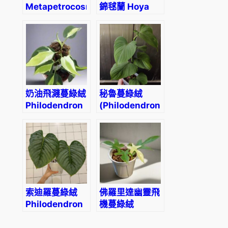
Metapetrocosmea
錦毬蘭 Hoya
tamiana
heuschkeliana
albomarginata
奶油飛濺蔓綠絨
秘魯蔓綠絨
Philodendron
(Philodendron
Cream Splash
fibraecatafyllum)
索迪羅蔓綠絨
佛羅里達幽靈飛
Philodendron
機蔓綠絨
sodiroi
Philodendron
‘Florida