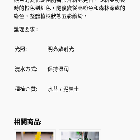
i
K
時的橙色到紅色，隨後變從亮粉色和森林深處的
l
綠色，整體植株狀態五彩繽紛。
$
o
d
2
護理要求
:
e
1
n
光照:
明亮散射光
3
d
r
.
o
澆水方式:
保持湿润
5
n
4
'
種植介質:
水苔 / 泥炭土
R
i
n
g
相關商品:
o
f