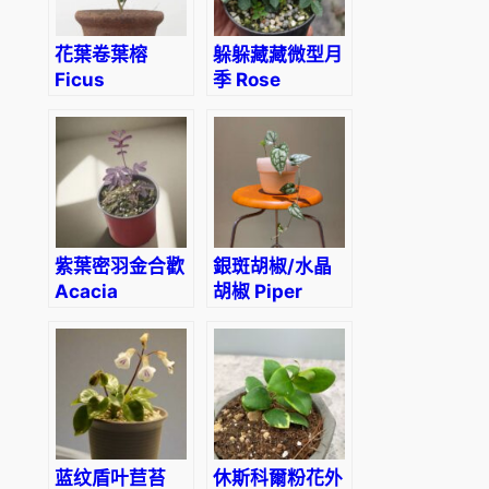
花葉卷葉榕
躲躲藏藏微型月
Ficus
季 Rose
benjamina
Miniature
‘Barok’ var.
‘Cache Cache’
紫葉密羽金合歡
銀斑胡椒/水晶
Acacia
胡椒 Piper
baileyana
sylvaticum
purpurea
蓝纹盾叶苣苔
休斯科爾粉花外