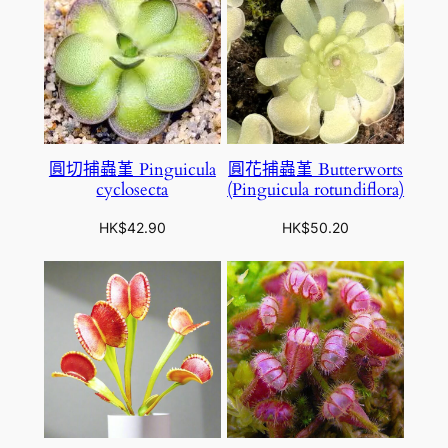
8
8
.
0
0
圓切捕蟲堇 Pinguicula
圓花捕蟲堇 Butterworts
cyclosecta
(Pinguicula rotundiflora)
HK$
42.90
HK$
50.20