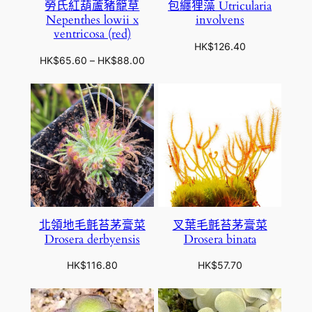
勞氏紅葫蘆豬籠草
包纏狸藻 Utricularia
Nepenthes lowii x
involvens
ventricosa (red)
HK$
126.40
價
HK$
65.60
–
HK$
88.00
格
範
圍
：
H
K
$
6
5
.
北領地毛氈苔茅膏菜
叉葉毛氈苔茅膏菜
6
Drosera derbyensis
Drosera binata
0
到
HK$
116.80
HK$
57.70
H
K
$