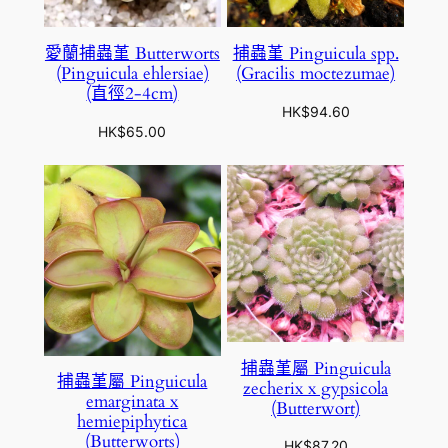
愛蘭捕蟲堇 Butterworts
捕蟲堇 Pinguicula spp.
(Pinguicula ehlersiae)
(Gracilis moctezumae)
(直徑2-4cm)
HK$
94.60
HK$
65.00
捕蟲堇屬 Pinguicula
捕蟲堇屬 Pinguicula
zecherix x gypsicola
emarginata x
(Butterwort)
hemiepiphytica
(Butterworts)
HK$
87.20