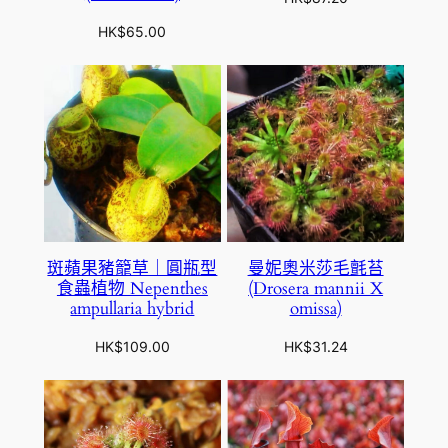
HK$
65.00
斑蘋果豬籠草｜圓瓶型
曼妮奧米莎毛氈苔
食蟲植物 Nepenthes
(Drosera mannii X
ampullaria hybrid
omissa)
HK$
109.00
HK$
31.24