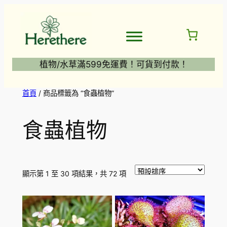
跳
至
主
要
內
植物/水草滿599免運費！可貨到付款！
容
首頁
/ 商品標籤為 “食蟲植物”
食蟲植物
顯示第 1 至 30 項結果，共 72 項