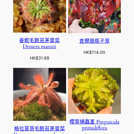
曼妮毛氈苔茅膏菜
查爾遜瓶子草
Drosera mannii
HK$
114.00
HK$
31.88
櫻葉捕蟲堇 Pinguicula
primuliflora
格拉莫哥毛氈苔茅膏菜