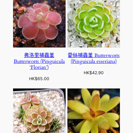
弗洛里捕蟲堇
愛絲捕蟲堇 Butterworts
Butterworts (Pinguicula
(Pinguicula esseriana)
‘Florian’)
HK$
42.90
HK$
65.00