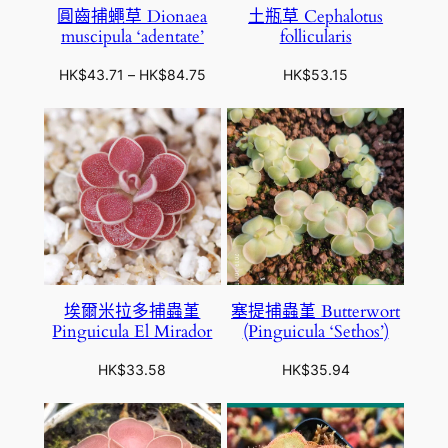
圓齒捕蠅草 Dionaea
土瓶草 Cephalotus
muscipula ‘adentate’
follicularis
價
HK$
43.71
–
HK$
84.75
HK$
53.15
格
範
圍
：
H
K
$
4
3
.
埃爾米拉多捕蟲堇
塞提捕蟲堇 Butterwort
7
Pinguicula El Mirador
(Pinguicula ‘Sethos’)
1
到
HK$
33.58
HK$
35.94
H
K
$
8