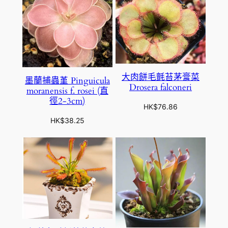
4
.
7
5
大肉餅毛氈苔茅膏菜
墨蘭捕蟲堇 Pinguicula
Drosera falconeri
moranensis f. rosei (直
徑2-3cm)
HK$
76.86
HK$
38.25