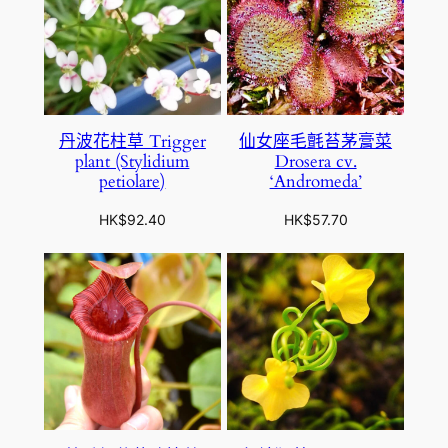
丹波花柱草 Trigger
仙女座毛氈苔茅膏菜
plant (Stylidium
Drosera cv.
petiolare)
‘Andromeda’
HK$
92.40
HK$
57.70